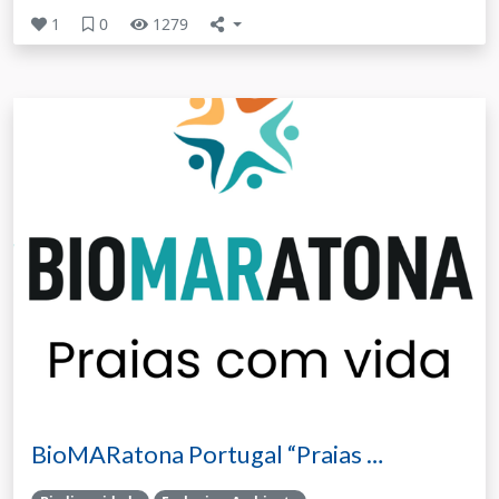
1
0
1279
BioMARatona Portugal “Praias …