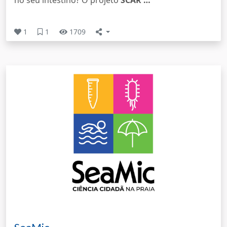
no seu intestino? O projeto
SCAR …
1
1
1709