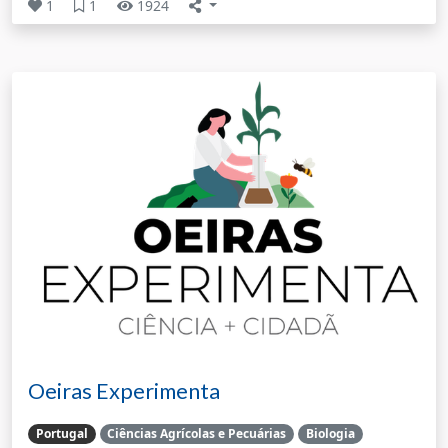
1
1
1924
Oeiras Experimenta
Portugal
Ciências Agrícolas e Pecuárias
Biologia