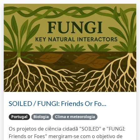
SOILED / FUNGI: Friends Or Fo…
Portugal
Biologia
Clima e meteorologia
Os projetos de ciência cidadã "SOILED" e "FUNGI:
Friends or Foes" mergiram-se com o objetivo de