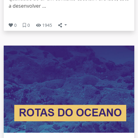
a desenvolver …
0
0
1945