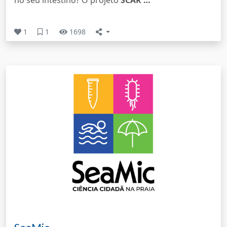
no seu intestino? O projeto
SCAR …
1
1
1698