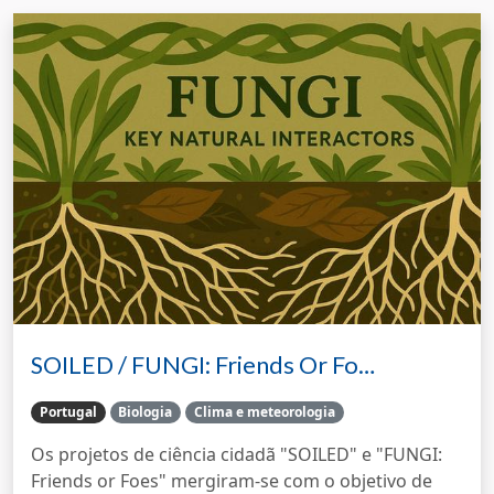
SOILED / FUNGI: Friends Or Fo…
Portugal
Biologia
Clima e meteorologia
Os projetos de ciência cidadã "SOILED" e "FUNGI:
Friends or Foes" mergiram-se com o objetivo de