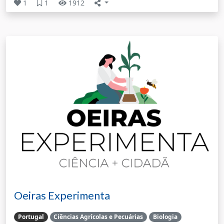
1
1
1912
Oeiras Experimenta
Portugal
Ciências Agrícolas e Pecuárias
Biologia