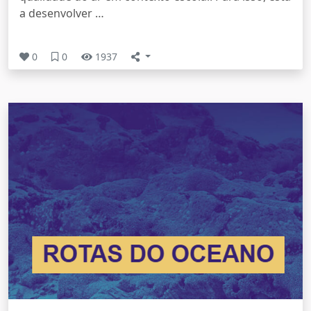
a desenvolver …
0
0
1937