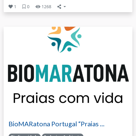
1
0
1268
BioMARatona Portugal “Praias …