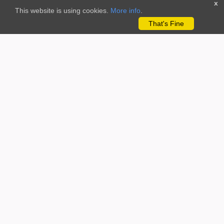
x
This website is using cookies.
More info
.
That's Fine
REDE PORTUGUESA DE CIÊNCIA CIDADÃ
A Rede Portuguesa de Ciência Cidadã (RPCC.pt) é uma rede, de